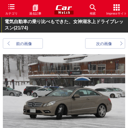
カテゴリ
過去記事
検索
Impressサイト
電気自動車の乗り比べもできた、女神湖氷上ドライブレッ
スン
(21/74)
前の画像
次の画像