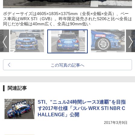
ボディーサイズは4605×1835×1375mm（全長×全幅×全高）、ベー
ス車両はWRX STI（GVB）。昨年限定発売されたS206と比べ全長は
同じだが全幅は40mm広く、全高は90mm低い
この写真の記事へ
関連記事
STI、“ニュル24時間レース3連覇”を目指
す2017年仕様「スバル WRX STI NBR C
HALLENGE」公開
2017年3月9日