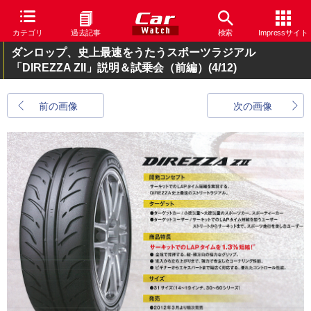
カテゴリ
過去記事
検索
Impressサイト
ダンロップ、史上最速をうたうスポーツラジアル
「DIREZZA ZII」説明＆試乗会（前編）
(4/12)
前の画像
次の画像