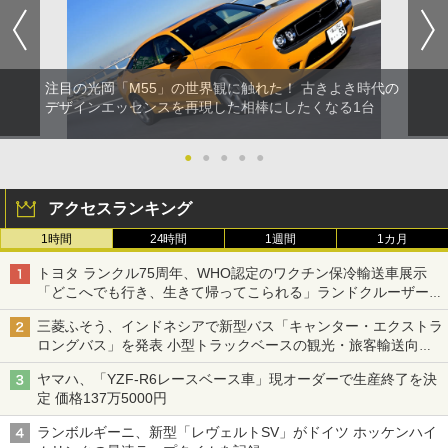
注目の光岡「M55」の世界観に触れた！ 古きよき時代の
デザインエッセンスを再現した相棒にしたくなる1台
●
●
●
●
●
アクセスランキング
1時間
24時間
1週間
1カ月
トヨタ ランクル75周年、WHO認定のワクチン保冷輸送車展示
「どこへでも行き、生きて帰ってこられる」ランドクルーザーで
命をつなぐ
三菱ふそう、インドネシアで新型バス「キャンター・エクストラ
ロングバス」を発表 小型トラックベースの観光・旅客輸送向け
バス
ヤマハ、「YZF-R6レースベース車」現オーダーで生産終了を決
定 価格137万5000円
ランボルギーニ、新型「レヴェルトSV」がドイツ ホッケンハイ