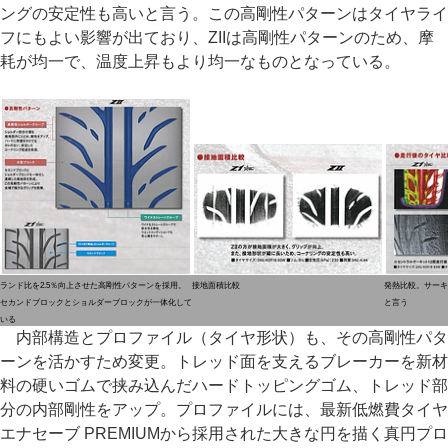
ングの安定性も高いと言う。この高剛性パターンはタイヤライ
フにもよい影響が出ており、ZIIは高剛性パターンのため、摩
耗が均一で、温度上昇もより均一なものとなっている。
ランド比を2.5％向上させた高剛性パターンを採用。
接地面積比較
発熱比較。サーキ
セカンドブロックとショルダーブロックが一体化して
と言う
いる
内部構造とプロファイル（タイヤ形状）も、その高剛性パタ
ーンを活かすため変更。トレッド面を支えるブレーカーを新材
料の硬いゴムで挟み込んだハードトッピングゴム、トレッド部
分の内部剛性をアップ。プロファイルには、最新低燃費タイヤ
エナセーブ PREMIUMから採用された大きな円を描く真円プロ