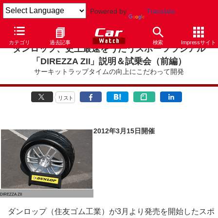
Powered by
Translate
カテゴリ
過去記事
検索
Impressサイト
ダンロップ、史上最速をうたうスポーツラジアル
「DIREZZA ZII」説明＆試乗会（前編）
サーキットラップタイムの向上にこだわって開発
リスト
2012年3月15日開催
DIREZZA ZII
ダンロップ（住友ゴム工業）が3月より発売を開始したスポ