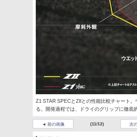
Z1 STAR SPECとZIIとの性能比較チ
る。開発過程では、ドライのグリップに徹底
(11/12)
前の画像
次