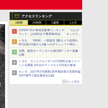
アクセスランキング
1時間
24時間
1週間
1カ月
2026年7月の車名別新車ランキング、「エルグ
ランド」は1883台で乗用車36位、「キックス」
は2591台で27位に
トヨタ、「GR86」一部改良 3眼カメラ採用や
MT仕様の5速から4速へのダウンシフト時の操
作性向上など
光岡、新型オープンカーの第3弾ティザー画像
公開
トヨタ、ランドクルーザーの75周年を祝うイベ
ントを開催 161台のランクルと425名が参加
ホンダ、2027年3月期第1四半期決算の営業利益
5307億円で過去最高を記録
もっと見る