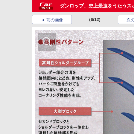
ダンロップ、史上最速をうたうスポー
(6/12)
前の画像
次