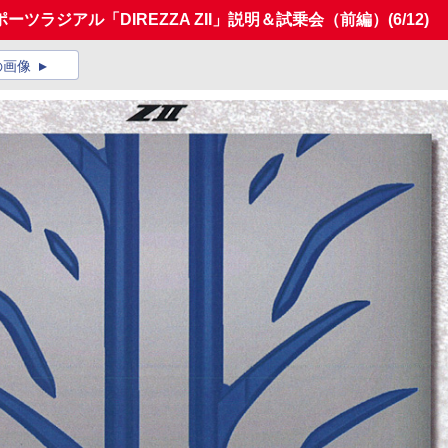
ツラジアル「DIREZZA ZII」説明＆試乗会（前編）
(6/12)
の画像