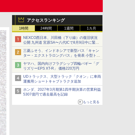
アクセスランキング
1時間
24時間
1週間
1カ月
NEXCO西日本、川田橋（下り線）の復旧状況
公開 九州道 宮原SA〜八代ICで8月9日中に緊急
車両を通行可能に
三菱ふそう、インドネシアで新型バス「キャン
ター・エクストラロングバス」を発表 小型トラ
ックベースの観光・旅客輸送向けバス
ヤマハ、国内向けフラグシップ四輪バギー「グ
リズリーEPS XT-R」 価格220万円
UDトラックス、大型トラック「クオン」に車両
運搬用ショートキャブトラクタ追加
ホンダ、2027年3月期第1四半期決算の営業利益
5307億円で過去最高を記録
もっと見る