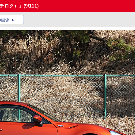
ハチロク）」
(9/111)
の画像