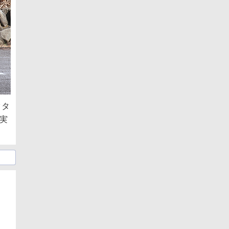
クタ
実
日