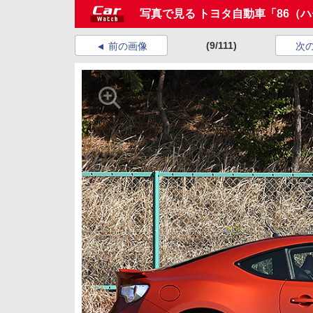
写真で見る トヨタ自動車「86（
(9/111)
前の画像
次