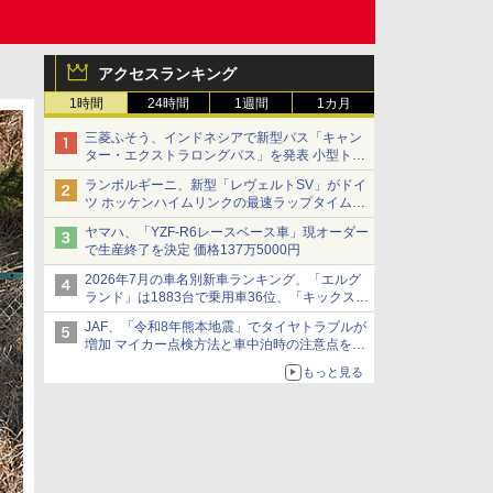
アクセスランキング
1時間
24時間
1週間
1カ月
三菱ふそう、インドネシアで新型バス「キャン
ター・エクストラロングバス」を発表 小型トラ
ックベースの観光・旅客輸送向けバス
ランボルギーニ、新型「レヴェルトSV」がドイ
ツ ホッケンハイムリンクの最速ラップタイムを
記録
ヤマハ、「YZF-R6レースベース車」現オーダー
で生産終了を決定 価格137万5000円
2026年7月の車名別新車ランキング、「エルグ
ランド」は1883台で乗用車36位、「キックス」
は2591台で27位に
JAF、「令和8年熊本地震」でタイヤトラブルが
増加 マイカー点検方法と車中泊時の注意点を呼
びかけ
もっと見る