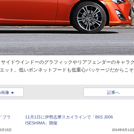
ted。サイドウインドーのグラフィックやリアフェンダーのキャラ
シルエット。低いボンネットフードも低重心パッケージだからこそ
の画像
記事へ
「ブラ
11月1日に伊勢志摩スカイラインで「86S J006
ISESHIMA」開催
年3月15日
2014年8月11