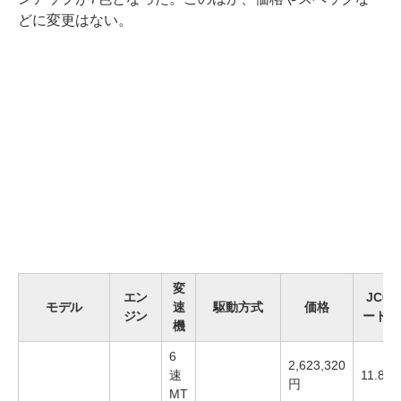
どに変更はない。
変
エン
JC08
モデル
速
駆動方式
価格
ジン
ード燃
機
6
2,623,320
速
11.8km
円
MT