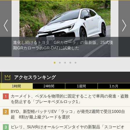
進化し続けるトヨタ「GRカローラ」の最新版、25式後
期GRカローラのGR-DATに試乗した
●
●
●
●
●
アクセスランキング
1時間
24時間
1週間
1カ月
カーメイト、ペダルを物理的に固定することで車両の発進・盗難
を防止する「ブレーキペダルロック1」
BYD、新型軽バッテリEV「ラッコ」が発売2週間で受注1000台
超 8割が最上級グレードを選択
ピレリ、SUV向けオールシーズンタイヤの新製品「スコーピオ