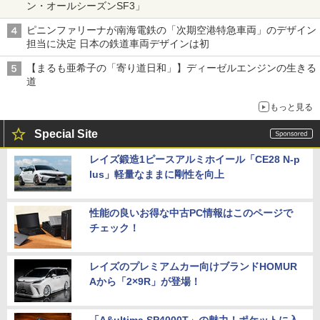
ン・オールシーズンSF3」
ピニンファリーナが南海電鉄の「次期空港特急車両」のデザイン
担当に決定 日本の鉄道車両デザインは初
【まるも亜希子の「寄り道日和」】ディーゼルエンジンの生きる
道
もっと見る
Special Site
レイズ鍛造1ピースアルミホイール「CE28 N-p
lus」軽量なままに剛性を向上
性能の良いお得な中古PC情報はこのページで
チェック！
レイズのプレミアムカー向けブランドHOMUR
Aから「2×9R」が登場！
「A&ultima SP4000T」の魅力！ポケットに入