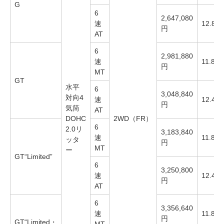
G
6
2,647,080
速
12.8km
円
AT
6
2,981,880
速
11.8km
円
MT
GT
水平
6
3,048,840
対向4
速
12.4km
円
気筒
AT
DOHC
2WD（FR）
6
2.0リ
3,183,840
速
11.8km
ッタ
円
MT
ー
GT“Limited”
6
3,250,800
速
12.4km
円
AT
6
3,356,640
速
11.8km
円
GT“Limited・