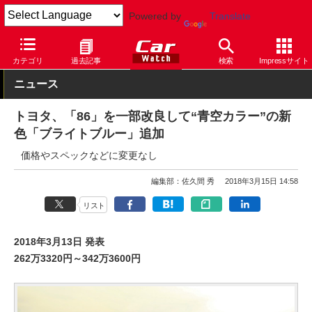
Powered by
Translate
Car Watch
自動車
トヨタ
86
カテゴリ
過去記事
検索
Impressサイト
ニュース
トヨタ、「86」を一部改良して“青空カラー”の新
色「ブライトブルー」追加
価格やスペックなどに変更なし
編集部：佐久間 秀
2018年3月15日 14:58
リスト
2018年3月13日 発表
262万3320円～342万3600円