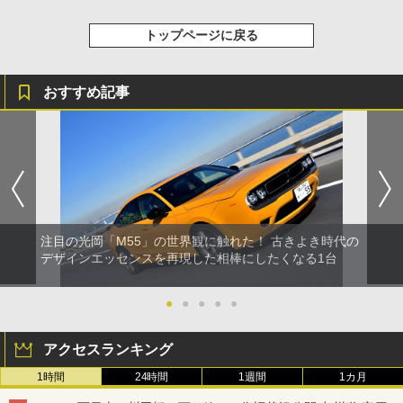
トップページに戻る
おすすめ記事
注目の光岡「M55」の世界観に触れた！ 古きよき時代の
デザインエッセンスを再現した相棒にしたくなる1台
●
●
●
●
●
アクセスランキング
1時間
24時間
1週間
1カ月