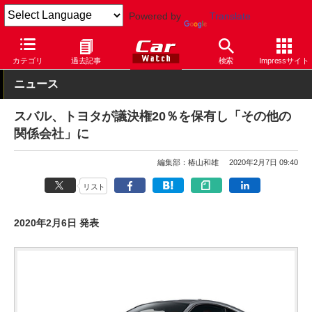
Powered by
Translate
Car Watch
自動車
スバル
カテゴリ
過去記事
検索
Impressサイト
ニュース
スバル、トヨタが議決権20％を保有し「その他の
関係会社」に
編集部：椿山和雄
2020年2月7日 09:40
リスト
2020年2月6日 発表