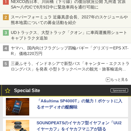
NEXCO西日本、川田橋（下り線）の復旧状況公開 九州道 宮原
SA〜八代ICで8月9日中に緊急車両を通行可能に
スーパーフォーミュラ 近藤真彦会長、2027年のスケジュールや
熊本地震についての募金活動を紹介
UDトラックス、大型トラック「クオン」に車両運搬用ショート
キャブトラクタ追加
ヤマハ、国内向けフラグシップ四輪バギー「グリズリーEPS XT-
R」 価格220万円
三菱ふそう、インドネシアで新型バス「キャンター・エクストラ
ロングバス」を発表 小型トラックベースの観光・旅客輸送向け
バス
もっと見る
Special Site
「A&ultima SP4000T」の魅力！ポケットに入
るオーディオの醍醐味
SOUNDPEATSのイヤカフ型イヤフォン「UU2
イヤーカフ」をイヤカフマニアが語る