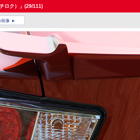
ハチロク）」
(29/111)
の画像