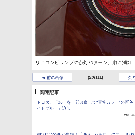
リアコンビランプの点灯パターン。順に消灯、
(29/111)
前の画像
次
関連記事
トヨタ、「86」を一部改良して“青空カラー”の新色
イトブルー」追加
2018
約100台の86が集結！「86S（ハチロックス） J003