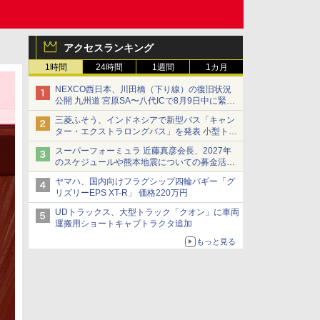
アクセスランキング
1時間
24時間
1週間
1カ月
NEXCO西日本、川田橋（下り線）の復旧状況
公開 九州道 宮原SA〜八代ICで8月9日中に緊急
車両を通行可能に
三菱ふそう、インドネシアで新型バス「キャン
ター・エクストラロングバス」を発表 小型トラ
ックベースの観光・旅客輸送向けバス
スーパーフォーミュラ 近藤真彦会長、2027年
のスケジュールや熊本地震についての募金活動
を紹介
ヤマハ、国内向けフラグシップ四輪バギー「グ
リズリーEPS XT-R」 価格220万円
UDトラックス、大型トラック「クオン」に車両
運搬用ショートキャブトラクタ追加
もっと見る