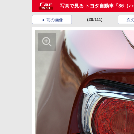
写真で見る トヨタ自動車「86（
(29/111)
前の画像
次