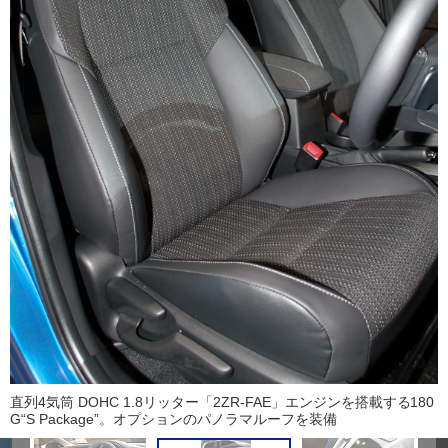
直列4気筒 DOHC 1.8リッター「2ZR-FAE」エンジンを搭載する180
G“S Package”。オプションのパノラマルーフを装備