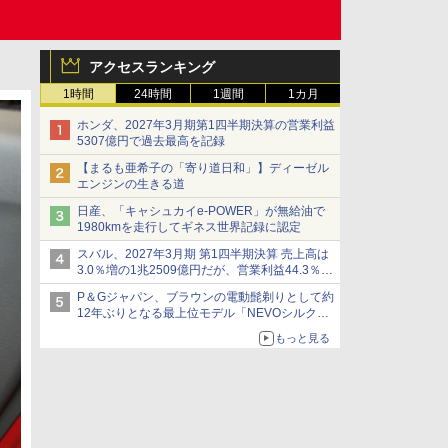
アクセスランキング
1時間
24時間
1週間
1カ月
ホンダ、2027年3月期第1四半期決算の営業利益
5307億円で過去最高を記録
【まるも亜希子の「寄り道日和」】ディーゼル
エンジンの生きる道
日産、「キャシュカイe-POWER」が無給油で
1980kmを走行してギネス世界記録に認定
スバル、2027年3月期 第1四半期決算 売上高は
3.0％増の1兆2509億円だが、営業利益44.3％減
の426億円、当期利益10.3％減の492億円で増収
P＆Gジャパン、ブラウンの電動髭剃りとして約
減益
12年ぶりとなる最上位モデル「NEVOシルクシ
ェーバー」
もっと見る