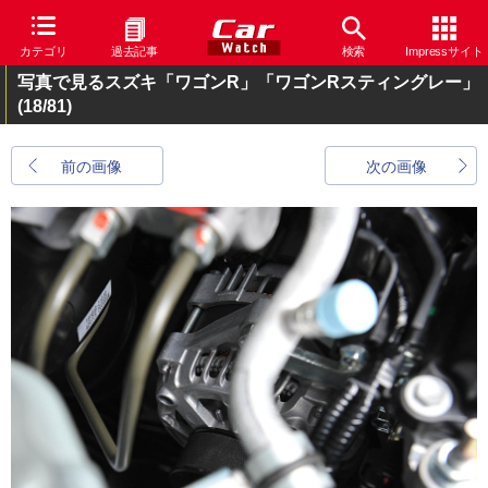
カテゴリ
過去記事
検索
Impressサイト
写真で見るスズキ「ワゴンR」「ワゴンRスティングレー」
(18/81)
前の画像
次の画像