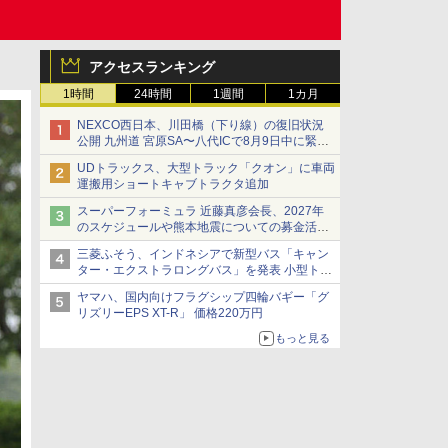
アクセスランキング
1時間
24時間
1週間
1カ月
NEXCO西日本、川田橋（下り線）の復旧状況
公開 九州道 宮原SA〜八代ICで8月9日中に緊急
車両を通行可能に
UDトラックス、大型トラック「クオン」に車両
運搬用ショートキャブトラクタ追加
スーパーフォーミュラ 近藤真彦会長、2027年
のスケジュールや熊本地震についての募金活動
を紹介
三菱ふそう、インドネシアで新型バス「キャン
ター・エクストラロングバス」を発表 小型トラ
ックベースの観光・旅客輸送向けバス
ヤマハ、国内向けフラグシップ四輪バギー「グ
リズリーEPS XT-R」 価格220万円
もっと見る