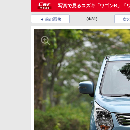
写真で見るスズキ「ワゴンR」「
(4/81)
前の画像
次