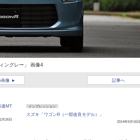
ィングレー」 画像4
の画像
記事へ
速MT
インプレッション
スズキ「ワゴンR（一部改良モデル）」
12月26日
2014年9月16