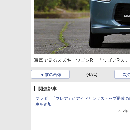
写真で見るスズキ「ワゴンR」「ワゴンRステ
(4/81)
前の画像
次
関連記事
マツダ、「フレア」にアイドリングストップ搭載の5
車を追加
2012年