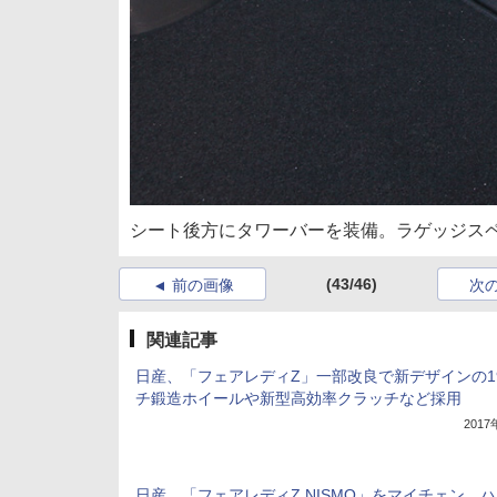
シート後方にタワーバーを装備。ラゲッジス
(43/46)
前の画像
次
関連記事
日産、「フェアレディZ」一部改良で新デザインの1
チ鍛造ホイールや新型高効率クラッチなど採用
201
日産、「フェアレディZ NISMO」をマイチェン、