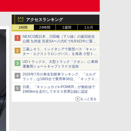
アクセスランキング
1時間
24時間
1週間
1カ月
NEXCO西日本、川田橋（下り線）の復旧状況
公開 九州道 宮原SA〜八代ICで8月9日中に緊急
車両を通行可能に
三菱ふそう、インドネシアで新型バス「キャン
ター・エクストラロングバス」を発表 小型トラ
ックベースの観光・旅客輸送向けバス
UDトラックス、大型トラック「クオン」に車両
運搬用ショートキャブトラクタ追加
2026年7月の車名別新車ランキング、「エルグ
ランド」は1883台で乗用車36位、「キックス」
は2591台で27位に
日産、「キャシュカイe-POWER」が無給油で
1980kmを走行してギネス世界記録に認定
もっと見る