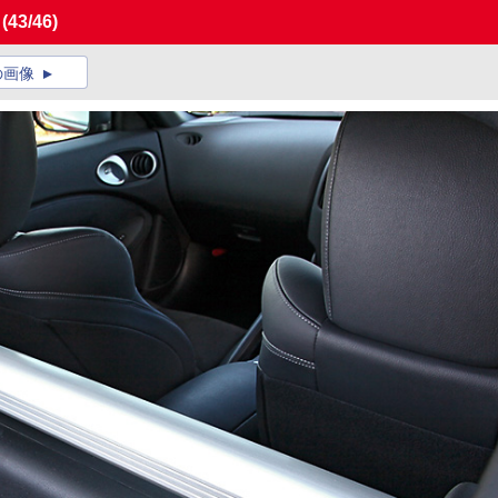
」
(43/46)
の画像