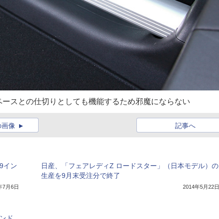
ペースとの仕切りとしても機能するため邪魔にならない
の画像
記事へ
9イン
日産、「フェアレディZ ロードスター」（日本モデル）の
生産を9月末受注分で終了
7年7月6日
2014年5月22
ハンド