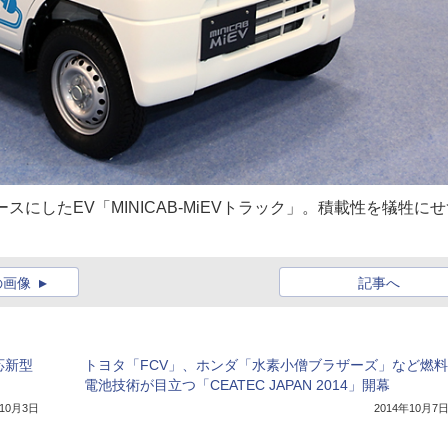
にしたEV「MINICAB-MiEVトラック」。積載性を犠牲にせ
の画像
記事へ
対応新型
トヨタ「FCV」、ホンダ「水素小僧ブラザーズ」など燃料
電池技術が目立つ「CEATEC JAPAN 2014」開幕
年10月3日
2014年10月7