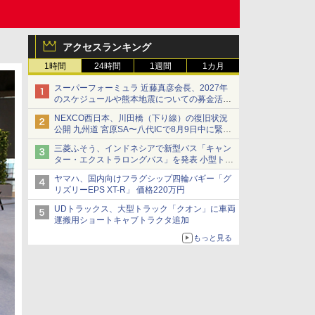
アクセスランキング
1時間
24時間
1週間
1カ月
スーパーフォーミュラ 近藤真彦会長、2027年
のスケジュールや熊本地震についての募金活動
を紹介
NEXCO西日本、川田橋（下り線）の復旧状況
公開 九州道 宮原SA〜八代ICで8月9日中に緊急
車両を通行可能に
三菱ふそう、インドネシアで新型バス「キャン
ター・エクストラロングバス」を発表 小型トラ
ックベースの観光・旅客輸送向けバス
ヤマハ、国内向けフラグシップ四輪バギー「グ
リズリーEPS XT-R」 価格220万円
UDトラックス、大型トラック「クオン」に車両
運搬用ショートキャブトラクタ追加
もっと見る