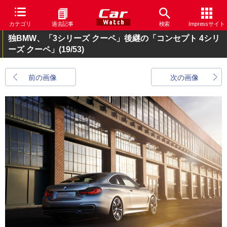
カテゴリ
過去記事
検索
Impressサイト
独BMW、「3シリーズ クーペ」後継の「コンセプト 4シリ
ーズ クーペ」
(19/53)
前の画像
次の画像