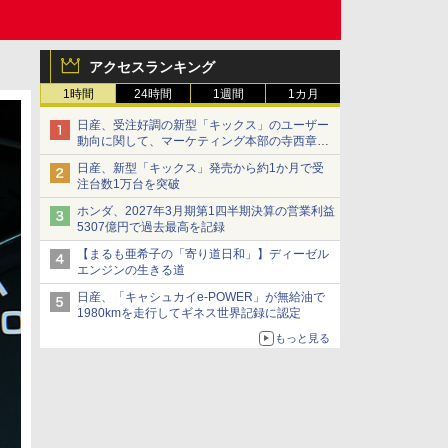
アクセスランキング
1時間
24時間
1週間
1カ月
日産、受注好調の新型「キックス」のユーザー
動向に関して、マーケティング本部の寺西章氏
が解説
日産、新型「キックス」発売から約1か月で受
注台数1万台を突破
ホンダ、2027年3月期第1四半期決算の営業利益
5307億円で過去最高を記録
【まるも亜希子の「寄り道日和」】ディーゼル
エンジンの生きる道
日産、「キャシュカイe-POWER」が無給油で
1980kmを走行してギネス世界記録に認定
もっと見る