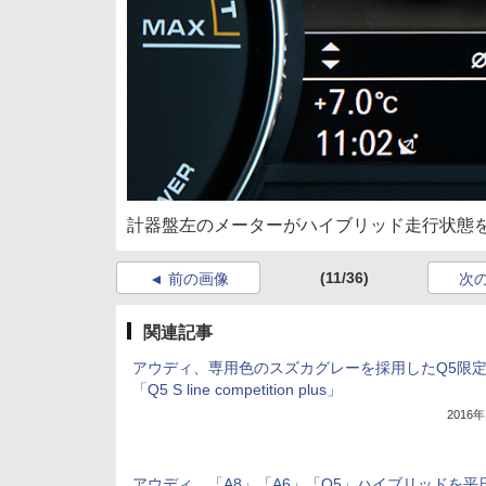
計器盤左のメーターがハイブリッド走行状態
(11/36)
前の画像
次
関連記事
アウディ、専用色のスズカグレーを採用したQ5限
「Q5 S line competition plus」
2016
アウディ、「A8」「A6」「Q5」ハイブリッドを平