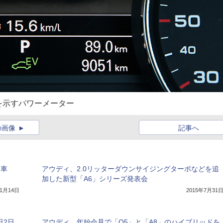
を示すパワーメーター
の画像
記事へ
定車
アウディ、2.0リッターダウンサイジングターボなどを追
加した新型「A6」シリーズ発表会
年1月14日
2015年7月31
日2日
アウディ、年始会見で「Q5」と「A8」のハイブリッドを