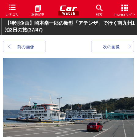
カテゴリ
過去記事
検索
Impressサイト
【特別企画】岡本幸一郎の新型「アテンザ」で行く南九州1
泊2日の旅
(37/47)
前の画像
次の画像