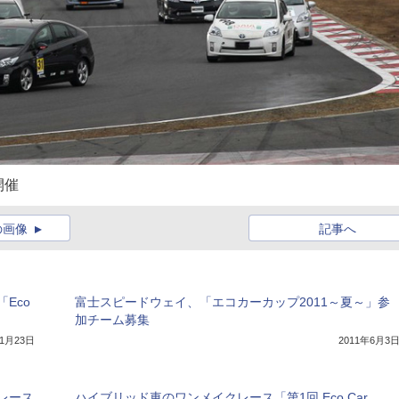
開催
の画像
記事へ
Eco
富士スピードウェイ、「エコカーカップ2011～夏～」参
加チーム募集
年1月23日
2011年6月3
レース
ハイブリッド車のワンメイクレース「第1回 Eco Car