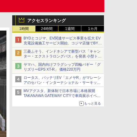
アクセスランキング
1時間
24時間
1週間
1カ月
BYDとコジマ、EV関連サービス事業を拡大 EV
充電設備施工サービス開始、コジマ店舗でBYD
車の展示・試乗イベントを強化
三菱ふそう、インドネシアで新型バス「キャン
ター・エクストラロングバス」を発表 小型トラ
ックベースの観光・旅客輸送向けバス
ヤマハ、国内向けフラグシップ四輪バギー「グ
リズリーEPS XT-R」 価格220万円
ロータス、バッテリEV「エメヤR」がマレーシ
アのセパン・インターナショナル・サーキット
のBEV最速タイムを樹立
MVアグスタ、新体制で日本市場に本格展開
TAKANAWA GATEWAY CITYで車両展示イベン
ト開催
もっと見る