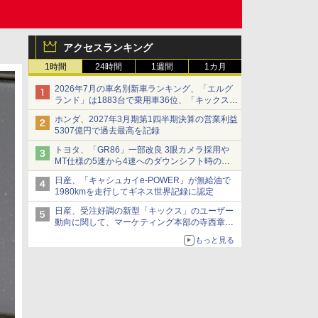
アクセスランキング
1時間
24時間
1週間
1カ月
2026年7月の車名別新車ランキング、「エルグ
ランド」は1883台で乗用車36位、「キックス」
は2591台で27位に
ホンダ、2027年3月期第1四半期決算の営業利益
5307億円で過去最高を記録
トヨタ、「GR86」一部改良 3眼カメラ採用や
MT仕様の5速から4速へのダウンシフト時の操
作性向上など
日産、「キャシュカイe-POWER」が無給油で
1980kmを走行してギネス世界記録に認定
日産、受注好調の新型「キックス」のユーザー
動向に関して、マーケティング本部の寺西章氏
が解説
もっと見る