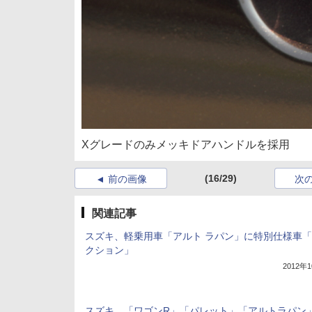
Xグレードのみメッキドアハンドルを採用
(16/29)
前の画像
次
関連記事
スズキ、軽乗用車「アルト ラパン」に特別仕様車「
クション」
2012年
スズキ、「ワゴンR」「パレット」「アルトラパン