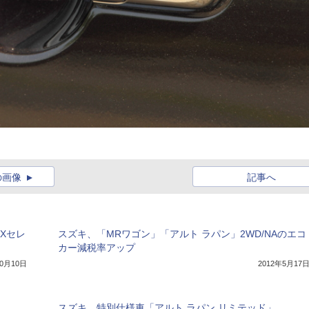
の画像
記事へ
Xセレ
スズキ、「MRワゴン」「アルト ラパン」2WD/NAのエコ
カー減税率アップ
10月10日
2012年5月17
」
スズキ、特別仕様車「アルト ラパン リミテッド」