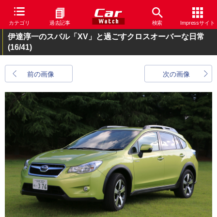
カテゴリ
過去記事
検索
Impressサイト
伊達淳一のスバル「XV」と過ごすクロスオーバーな日常
(16/41)
前の画像
次の画像