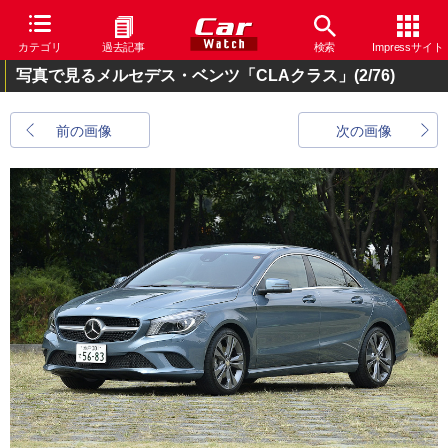
カテゴリ
過去記事
検索
Impressサイト
写真で見るメルセデス・ベンツ「CLAクラス」
(2/76)
前の画像
次の画像