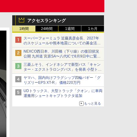
アクセスランキング
1時間
24時間
1週間
1カ月
スーパーフォーミュラ 近藤真彦会長、2027年
のスケジュールや熊本地震についての募金活動
を紹介
NEXCO西日本、川田橋（下り線）の復旧状況
公開 九州道 宮原SA〜八代ICで8月9日中に緊急
車両を通行可能に
三菱ふそう、インドネシアで新型バス「キャン
ター・エクストラロングバス」を発表 小型トラ
ックベースの観光・旅客輸送向けバス
ヤマハ、国内向けフラグシップ四輪バギー「グ
リズリーEPS XT-R」 価格220万円
UDトラックス、大型トラック「クオン」に車両
運搬用ショートキャブトラクタ追加
もっと見る