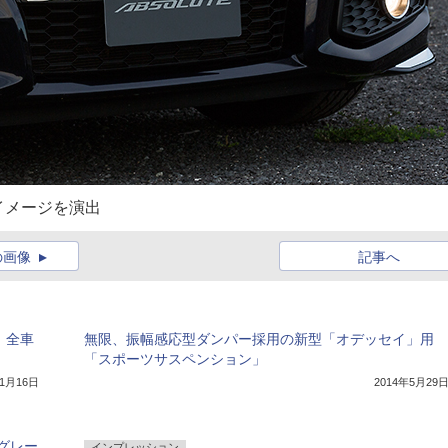
イメージを演出
の画像
記事へ
」全車
無限、振幅感応型ダンパー採用の新型「オデッセイ」用
「スポーツサスペンション」
11月16日
2014年5月29
グレー
インプレッション