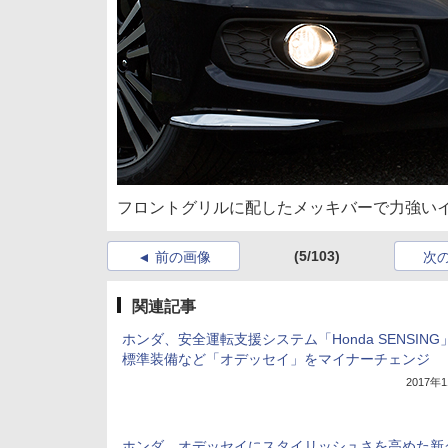
フロントグリルに配したメッキバーで力強い
(5/103)
前の画像
次
関連記事
ホンダ、安全運転支援システム「Honda SENSING
標準装備など「オデッセイ」をマイナーチェンジ
2017年
ホンダ、オデッセイにスタイリッシュさを高めた新