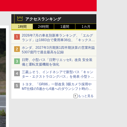
アクセスランキング
1時間
24時間
1週間
1カ月
2026年7月の車名別新車ランキング、「エルグ
ランド」は1883台で乗用車36位、「キックス」
は2591台で27位に
ホンダ、2027年3月期第1四半期決算の営業利益
5307億円で過去最高を記録
日野、小型バス「日野リエッセII」改良 安全装
備と運転支援機能を強化
三菱ふそう、インドネシアで新型バス「キャン
ター・エクストラロングバス」を発表 小型トラ
ックベースの観光・旅客輸送向けバス
トヨタ、「GR86」一部改良 3眼カメラ採用や
MT仕様の5速から4速へのダウンシフト時の操
作性向上など
もっと見る