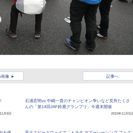
の画像
記事へ
得！
石浦宏明vs.中嶋一貴のチャンピオン争いなど見所たくさ
んの「第14回JAF鈴鹿グランプリ」今週末開催
年11月9日
2015年11月5
ヤを使
富士スピードウェイで「トヨタ ガズーレーシング フェス