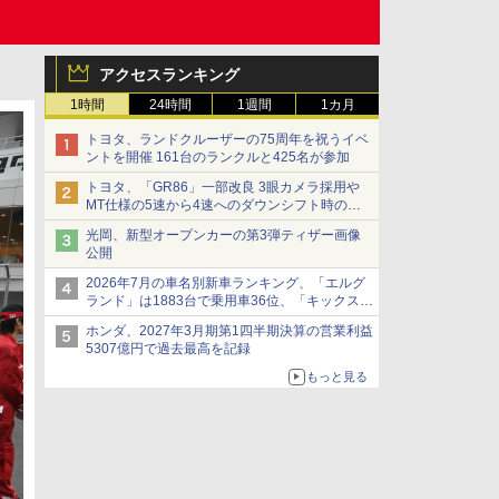
アクセスランキング
1時間
24時間
1週間
1カ月
トヨタ、ランドクルーザーの75周年を祝うイベ
ントを開催 161台のランクルと425名が参加
トヨタ、「GR86」一部改良 3眼カメラ採用や
MT仕様の5速から4速へのダウンシフト時の操
作性向上など
光岡、新型オープンカーの第3弾ティザー画像
公開
2026年7月の車名別新車ランキング、「エルグ
ランド」は1883台で乗用車36位、「キックス」
は2591台で27位に
ホンダ、2027年3月期第1四半期決算の営業利益
5307億円で過去最高を記録
もっと見る