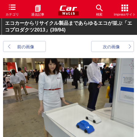
カテゴリ
過去記事
検索
Impressサイト
エコカーからリサイクル製品まであらゆるエコが並ぶ「エ
コプロダクツ2013」
(39/94)
前の画像
次の画像