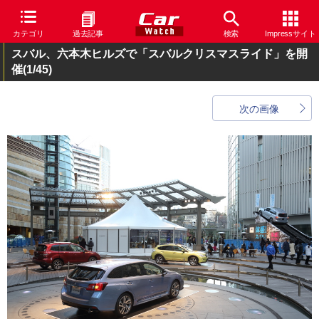
カテゴリ
過去記事
検索
Impressサイト
スバル、六本木ヒルズで「スバルクリスマスライド」を開
催
(1/45)
次の画像