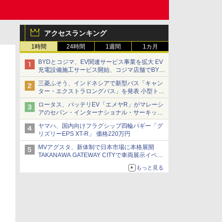
アクセスランキング
1時間
24時間
1週間
1カ月
BYDとコジマ、EV関連サービス事業を拡大 EV
充電設備施工サービス開始、コジマ店舗でBYD
車の展示・試乗イベントを強化
三菱ふそう、インドネシアで新型バス「キャン
ター・エクストラロングバス」を発表 小型トラ
ックベースの観光・旅客輸送向けバス
ロータス、バッテリEV「エメヤR」がマレーシ
アのセパン・インターナショナル・サーキット
のBEV最速タイムを樹立
ヤマハ、国内向けフラグシップ四輪バギー「グ
リズリーEPS XT-R」 価格220万円
MVアグスタ、新体制で日本市場に本格展開
TAKANAWA GATEWAY CITYで車両展示イベン
ト開催
もっと見る