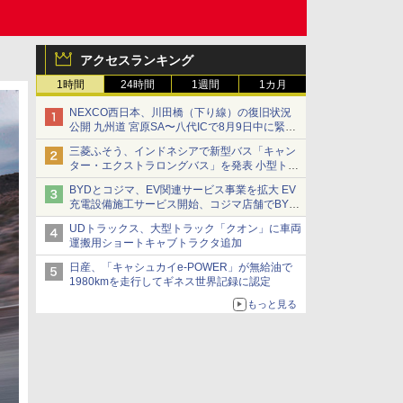
アクセスランキング
1時間
24時間
1週間
1カ月
NEXCO西日本、川田橋（下り線）の復旧状況
公開 九州道 宮原SA〜八代ICで8月9日中に緊急
車両を通行可能に
三菱ふそう、インドネシアで新型バス「キャン
ター・エクストラロングバス」を発表 小型トラ
ックベースの観光・旅客輸送向けバス
BYDとコジマ、EV関連サービス事業を拡大 EV
充電設備施工サービス開始、コジマ店舗でBYD
車の展示・試乗イベントを強化
UDトラックス、大型トラック「クオン」に車両
運搬用ショートキャブトラクタ追加
日産、「キャシュカイe-POWER」が無給油で
1980kmを走行してギネス世界記録に認定
もっと見る