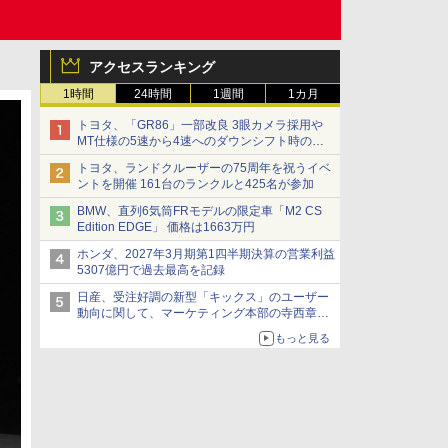
アクセスランキング
1時間
24時間
1週間
1カ月
トヨタ、「GR86」一部改良 3眼カメラ採用や
MT仕様の5速から4速へのダウンシフト時の操
作性向上など
トヨタ、ランドクルーザーの75周年を祝うイベ
ントを開催 161台のランクルと425名が参加
BMW、直列6気筒FRモデルの限定車「M2 CS
Edition EDGE」 価格は1663万円
ホンダ、2027年3月期第1四半期決算の営業利益
5307億円で過去最高を記録
日産、受注好調の新型「キックス」のユーザー
動向に関して、マーケティング本部の寺西章氏
が解説
もっと見る