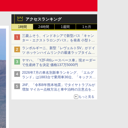
アクセスランキング
1時間
24時間
1週間
1カ月
三菱ふそう、インドネシアで新型バス「キャン
ター・エクストラロングバス」を発表 小型トラ
ックベースの観光・旅客輸送向けバス
ランボルギーニ、新型「レヴェルトSV」がドイ
ツ ホッケンハイムリンクの最速ラップタイムを
記録
ヤマハ、「YZF-R6レースベース車」現オーダー
で生産終了を決定 価格137万5000円
2026年7月の車名別新車ランキング、「エルグ
ランド」は1883台で乗用車36位、「キックス」
は2591台で27位に
JAF、「令和8年熊本地震」でタイヤトラブルが
増加 マイカー点検方法と車中泊時の注意点を呼
びかけ
もっと見る