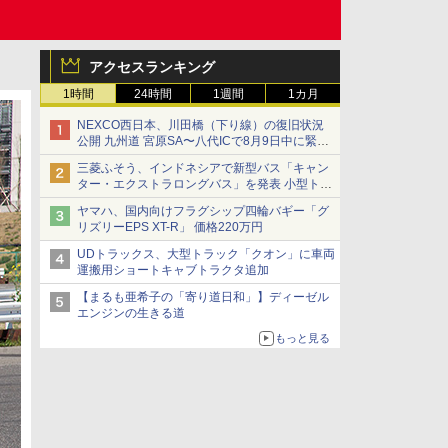
アクセスランキング
1時間
24時間
1週間
1カ月
NEXCO西日本、川田橋（下り線）の復旧状況
公開 九州道 宮原SA〜八代ICで8月9日中に緊急
車両を通行可能に
三菱ふそう、インドネシアで新型バス「キャン
ター・エクストラロングバス」を発表 小型トラ
ックベースの観光・旅客輸送向けバス
ヤマハ、国内向けフラグシップ四輪バギー「グ
リズリーEPS XT-R」 価格220万円
UDトラックス、大型トラック「クオン」に車両
運搬用ショートキャブトラクタ追加
【まるも亜希子の「寄り道日和」】ディーゼル
エンジンの生きる道
もっと見る