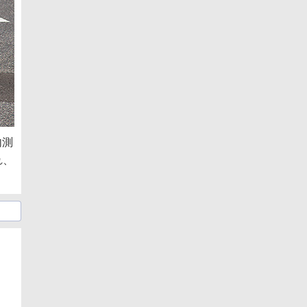
内測
れ、
日