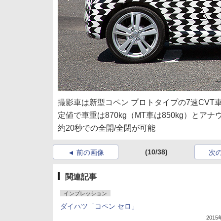
撮影車は新型コペン プロトタイプの7速CV
定値で車重は870kg（MT車は850kg）
約20秒での全開/全閉が可能
(10/38)
前の画像
次
関連記事
インプレッション
ダイハツ「コペン セロ」
201