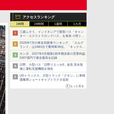
アクセスランキング
1時間
24時間
1週間
1カ月
三菱ふそう、インドネシアで新型バス「キャン
ター・エクストラロングバス」を発表 小型トラ
ックベースの観光・旅客輸送向けバス
2026年7月の車名別新車ランキング、「エルグ
ランド」は1883台で乗用車36位、「キックス」
は2591台で27位に
ホンダ、2027年3月期第1四半期決算の営業利益
5307億円で過去最高を記録
日野、小型バス「日野リエッセII」改良 安全装
備と運転支援機能を強化
UDトラックス、大型トラック「クオン」に車両
運搬用ショートキャブトラクタ追加
もっと見る