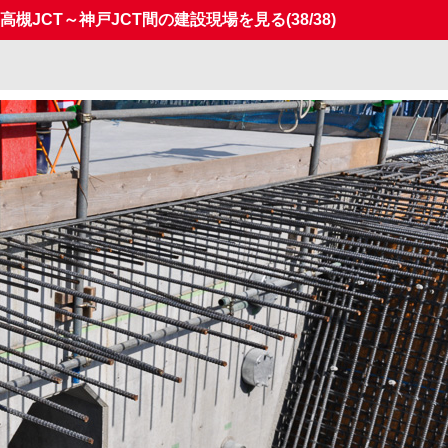
 高槻JCT～神戸JCT間の建設現場を見る
(38/38)