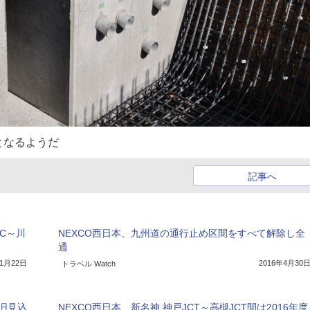
となるようだ
記事へ
IC～川
NEXCO西日本、九州道の通行止め区間をすべて解除し全
通
11月22日
2016年4月30
トラベル Watch
旧見込
NEXCO西日本、新名神 神戸JCT～高槻JCT間は2016年度