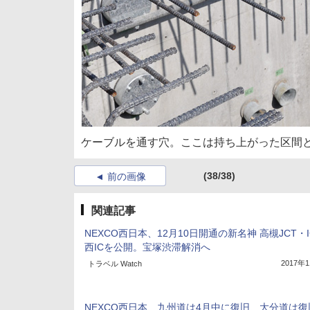
ケーブルを通す穴。ここは持ち上がった区間
(38/38)
前の画像
関連記事
NEXCO西日本、12月10日開通の新名神 高槻JCT・
西ICを公開。宝塚渋滞解消へ
2017年
トラベル Watch
NEXCO西日本、九州道は4月中に復旧、大分道は復