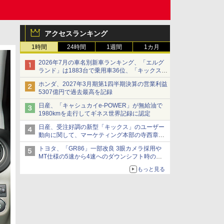
アクセスランキング
1時間
24時間
1週間
1カ月
2026年7月の車名別新車ランキング、「エルグ
ランド」は1883台で乗用車36位、「キックス」
は2591台で27位に
ホンダ、2027年3月期第1四半期決算の営業利益
5307億円で過去最高を記録
日産、「キャシュカイe-POWER」が無給油で
1980kmを走行してギネス世界記録に認定
日産、受注好調の新型「キックス」のユーザー
動向に関して、マーケティング本部の寺西章氏
が解説
トヨタ、「GR86」一部改良 3眼カメラ採用や
MT仕様の5速から4速へのダウンシフト時の操
作性向上など
もっと見る