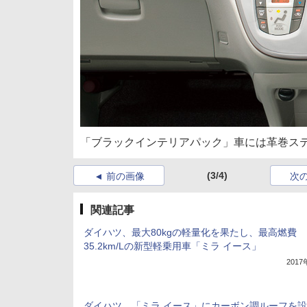
「ブラックインテリアパック」車には革巻ス
(3/4)
前の画像
次
関連記事
ダイハツ、最大80kgの軽量化を果たし、最高燃費
35.2km/Lの新型軽乗用車「ミラ イース」
201
ダイハツ、「ミラ イース」にカーボン調ルーフを