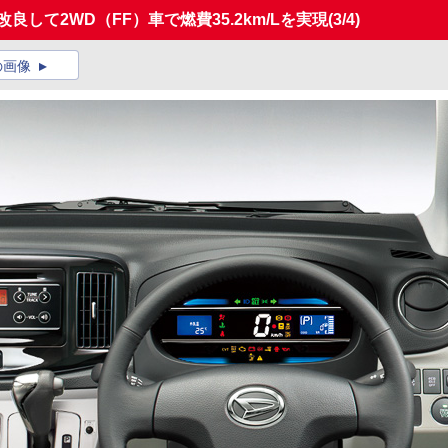
して2WD（FF）車で燃費35.2km/Lを実現
(3/4)
の画像