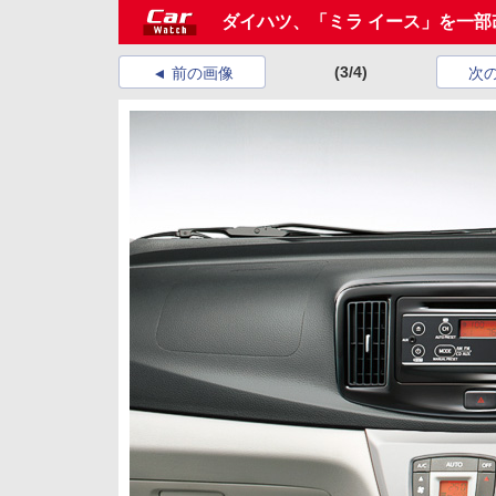
ダイハツ、「ミラ イース」を一部改良
(3/4)
前の画像
次