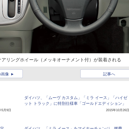
テアリングホイール（メッキオーナメント付）が装着される
の画像
記事へ
ダイハツ、「ムーヴ カスタム」「ミラ イース」「ハイゼ
ット トラック」に特別仕様車「ゴールドエディション」
7年5月9日
2015年10月26
設定
ダイハツ、「ミラ イース」をマイナーチェンジ、燃費