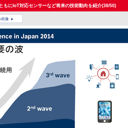
とともにIoT対応センサーなど将来の技術動向を紹介
(38/50)
の画像