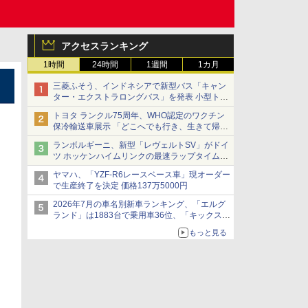
アクセスランキング
1時間
24時間
1週間
1カ月
三菱ふそう、インドネシアで新型バス「キャン
ター・エクストラロングバス」を発表 小型トラ
ックベースの観光・旅客輸送向けバス
トヨタ ランクル75周年、WHO認定のワクチン
保冷輸送車展示 「どこへでも行き、生きて帰っ
てこられる」ランドクルーザーで命をつなぐ
ランボルギーニ、新型「レヴェルトSV」がドイ
ツ ホッケンハイムリンクの最速ラップタイムを
記録
ヤマハ、「YZF-R6レースベース車」現オーダー
で生産終了を決定 価格137万5000円
2026年7月の車名別新車ランキング、「エルグ
ランド」は1883台で乗用車36位、「キックス」
は2591台で27位に
もっと見る