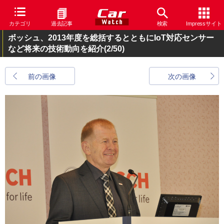
カテゴリ
過去記事
検索
Impressサイト
ボッシュ、2013年度を総括するとともにIoT対応センサー
など将来の技術動向を紹介
(2/50)
前の画像
次の画像