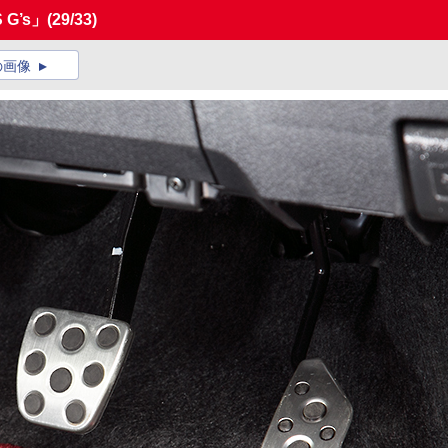
G’s」
(29/33)
の画像