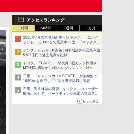
アクセスランキング
1時間
24時間
1週間
1カ月
2026年7月の車名別新車ランキング、「エルグ
ランド」は1883台で乗用車36位、「キックス」
は2591台で27位に
ホンダ、2027年3月期第1四半期決算の営業利益
5307億円で過去最高を記録
トヨタ、「GR86」一部改良 3眼カメラ採用や
MT仕様の5速から4速へのダウンシフト時の操
作性向上など
日産、「キャシュカイe-POWER」が無給油で
1980kmを走行してギネス世界記録に認定
日産、受注好調の新型「キックス」のユーザー
動向に関して、マーケティング本部の寺西章氏
が解説
もっと見る