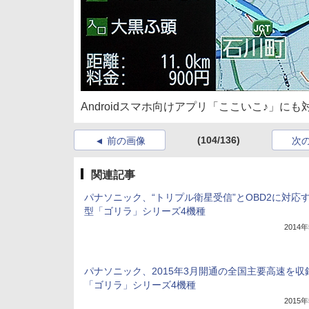
Androidスマホ向けアプリ「ここいこ♪」
(104/136)
前の画像
次
関連記事
パナソニック、“トリプル衛星受信”とOBD2に対応
型「ゴリラ」シリーズ4機種
2014
パナソニック、2015年3月開通の全国主要高速を収
「ゴリラ」シリーズ4機種
2015