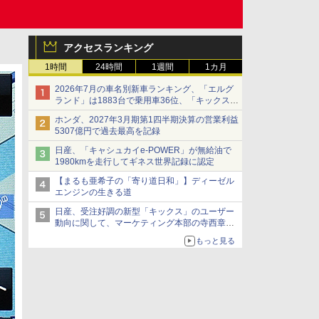
アクセスランキング
1時間
24時間
1週間
1カ月
2026年7月の車名別新車ランキング、「エルグ
ランド」は1883台で乗用車36位、「キックス」
は2591台で27位に
ホンダ、2027年3月期第1四半期決算の営業利益
5307億円で過去最高を記録
日産、「キャシュカイe-POWER」が無給油で
1980kmを走行してギネス世界記録に認定
【まるも亜希子の「寄り道日和」】ディーゼル
エンジンの生きる道
日産、受注好調の新型「キックス」のユーザー
動向に関して、マーケティング本部の寺西章氏
が解説
もっと見る