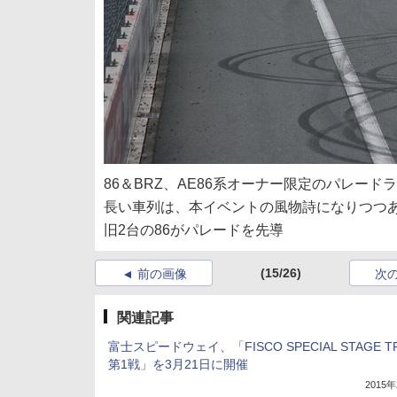
86＆BRZ、AE86系オーナー限定のパレー
長い車列は、本イベントの風物詩になりつつ
旧2台の86がパレードを先導
(15/26)
前の画像
次
関連記事
富士スピードウェイ、「FISCO SPECIAL STAGE TR
第1戦」を3月21日に開催
2015