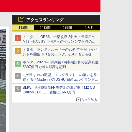
アクセスランキング
1時間
24時間
1週間
1カ月
トヨタ、「GR86」一部改良 3眼カメラ採用や
MT仕様の5速から4速へのダウンシフト時の操
作性向上など
トヨタ、ランドクルーザーの75周年を祝うイベ
ントを開催 161台のランクルと425名が参加
ホンダ、2027年3月期第1四半期決算の営業利益
5307億円で過去最高を記録
九州生まれの新型「エルグランド」の魅力を発
信する「Made in KYUSHU 日産エルグランドデ
ー」8月14日開催
BMW、直列6気筒FRモデルの限定車「M2 CS
Edition EDGE」 価格は1663万円
もっと見る