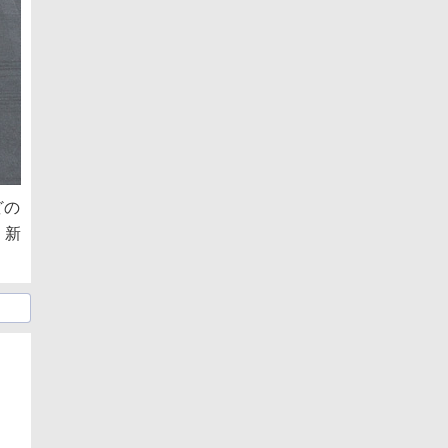
どの
。新
日