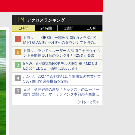
アクセスランキング
1時間
24時間
1週間
1カ月
トヨタ、「GR86」一部改良 3眼カメラ採用や
MT仕様の5速から4速へのダウンシフト時の操
作性向上など
トヨタ、ランドクルーザーの75周年を祝うイベ
ントを開催 161台のランクルと425名が参加
BMW、直列6気筒FRモデルの限定車「M2 CS
Edition EDGE」 価格は1663万円
ホンダ、2027年3月期第1四半期決算の営業利益
5307億円で過去最高を記録
日産、受注好調の新型「キックス」のユーザー
動向に関して、マーケティング本部の寺西章氏
が解説
もっと見る