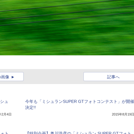
の画像
記事へ
ミシュ
今年も「ミシュランSUPER GTフォトコンテスト」が開
決定!!
5年2月4日
2015年8月19
フォト
【特別企画】奥川浩彦の「ミシュラン SUPER GTフォト