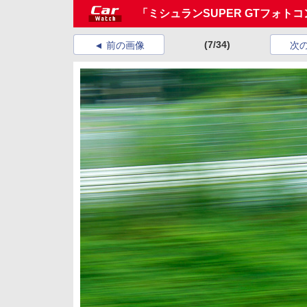
「ミシュランSUPER GTフォト
(7/34)
前の画像
次