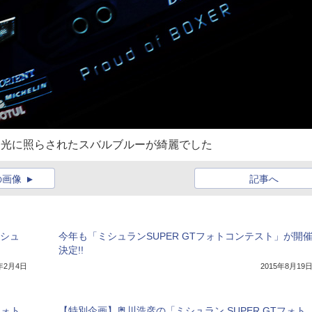
かな光に照らされたスバルブルーが綺麗でした
の画像
記事へ
ミシュ
今年も「ミシュランSUPER GTフォトコンテスト」が開
決定!!
5年2月4日
2015年8月19
フォト
【特別企画】奥川浩彦の「ミシュラン SUPER GTフォト