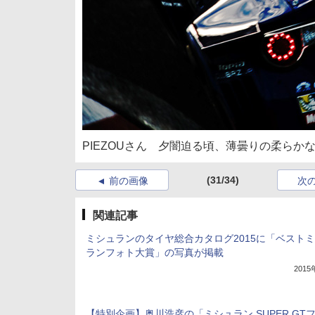
PIEZOUさん 夕闇迫る頃、薄曇りの柔ら
(31/34)
前の画像
次
関連記事
ミシュランのタイヤ総合カタログ2015に「ベスト
ランフォト大賞」の写真が掲載
201
【特別企画】奥川浩彦の「ミシュラン SUPER GT