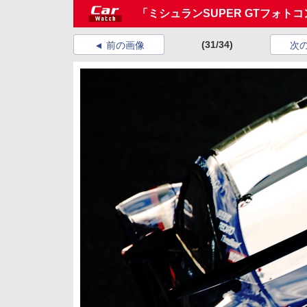
「ミシュランSUPER GTフォト
(31/34)
前の画像
次