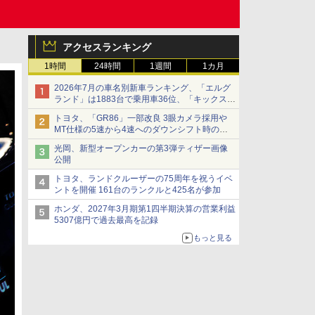
アクセスランキング
1時間
24時間
1週間
1カ月
2026年7月の車名別新車ランキング、「エルグ
ランド」は1883台で乗用車36位、「キックス」
は2591台で27位に
トヨタ、「GR86」一部改良 3眼カメラ採用や
MT仕様の5速から4速へのダウンシフト時の操
作性向上など
光岡、新型オープンカーの第3弾ティザー画像
公開
トヨタ、ランドクルーザーの75周年を祝うイベ
ントを開催 161台のランクルと425名が参加
ホンダ、2027年3月期第1四半期決算の営業利益
5307億円で過去最高を記録
もっと見る