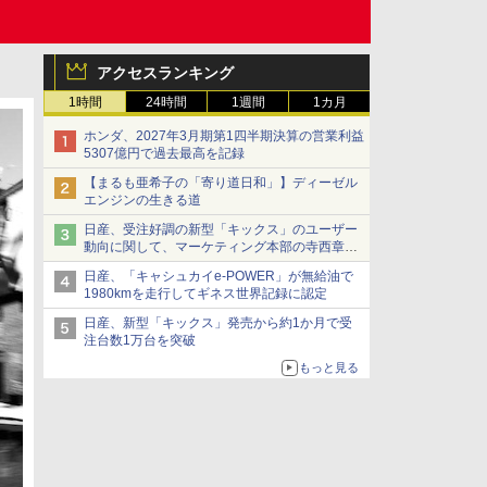
アクセスランキング
1時間
24時間
1週間
1カ月
ホンダ、2027年3月期第1四半期決算の営業利益
5307億円で過去最高を記録
【まるも亜希子の「寄り道日和」】ディーゼル
エンジンの生きる道
日産、受注好調の新型「キックス」のユーザー
動向に関して、マーケティング本部の寺西章氏
が解説
日産、「キャシュカイe-POWER」が無給油で
1980kmを走行してギネス世界記録に認定
日産、新型「キックス」発売から約1か月で受
注台数1万台を突破
もっと見る