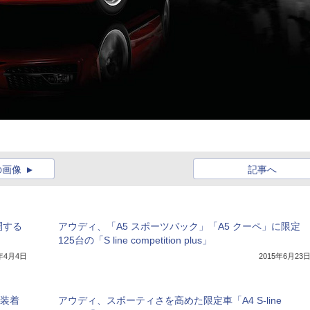
の画像
記事へ
開する
アウディ、「A5 スポーツバック」「A5 クーペ」に限定
125台の「S line competition plus」
7年4月4日
2015年6月23
を装着
アウディ、スポーティさを高めた限定車「A4 S-line