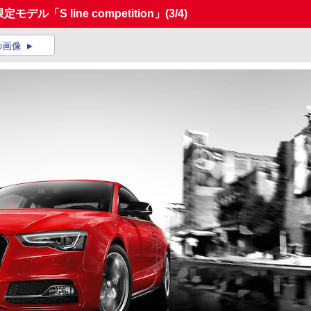
ル「S line competition」
(3/4)
の画像