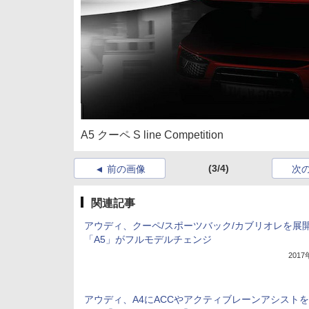
A5 クーペ S line Competition
(3/4)
前の画像
次
関連記事
アウディ、クーペ/スポーツバック/カブリオレを展
「A5」がフルモデルチェンジ
201
アウディ、A4にACCやアクティブレーンアシスト