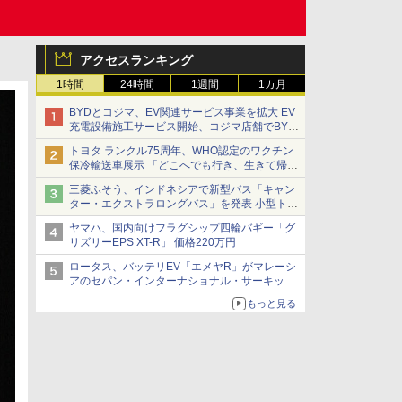
アクセスランキング
1時間
24時間
1週間
1カ月
BYDとコジマ、EV関連サービス事業を拡大 EV
充電設備施工サービス開始、コジマ店舗でBYD
車の展示・試乗イベントを強化
トヨタ ランクル75周年、WHO認定のワクチン
保冷輸送車展示 「どこへでも行き、生きて帰っ
てこられる」ランドクルーザーで命をつなぐ
三菱ふそう、インドネシアで新型バス「キャン
ター・エクストラロングバス」を発表 小型トラ
ックベースの観光・旅客輸送向けバス
ヤマハ、国内向けフラグシップ四輪バギー「グ
リズリーEPS XT-R」 価格220万円
ロータス、バッテリEV「エメヤR」がマレーシ
アのセパン・インターナショナル・サーキット
のBEV最速タイムを樹立
もっと見る