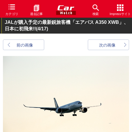
カテゴリ
過去記事
検索
Impressサイト
JALが購入予定の最新鋭旅客機「エアバス A350 XWB」、
日本に初飛来!!
(4/17)
前の画像
次の画像