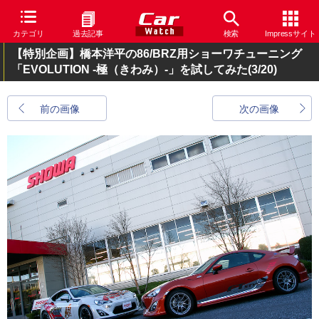
カテゴリ
過去記事
検索
Impressサイト
【特別企画】橋本洋平の86/BRZ用ショーワチューニング
「EVOLUTION -極（きわみ）-」を試してみた
(3/20)
前の画像
次の画像