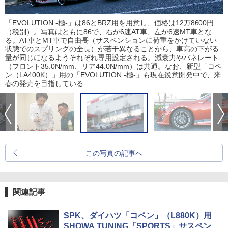
「EVOLUTION -極-」は86とBRZ用を用意し、価格は12万8600円
（税別）。写真はともに86で、右が6速AT車、左が6速MT車とな
る。AT車とMT車で自由長（サスペンションに荷重をかけていない
状態でのスプリングの全長）が若干異なることから、車高の下がる
量が同じになるようそれぞれ専用設定される。減衰力やバネレート
（フロント35.0N/mm、リア44.0N/mm）は共通。なお、新型「コペ
ン（LA400K）」用の「EVOLUTION -極-」も現在鋭意開発中で、来
春の発売を目指している
この写真の記事へ
関連記事
SPK、ダイハツ「コペン」（L880K）用
SHOWA TUNING「SPORTS」サスペン