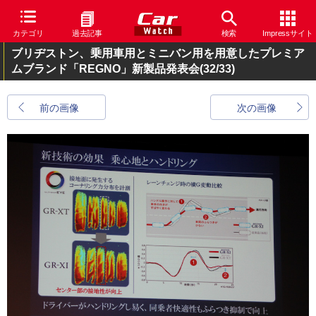
カテゴリ
過去記事
検索
Impressサイト
ブリヂストン、乗用車用とミニバン用を用意したプレミア
ムブランド「REGNO」新製品発表会
(32/33)
前の画像
次の画像