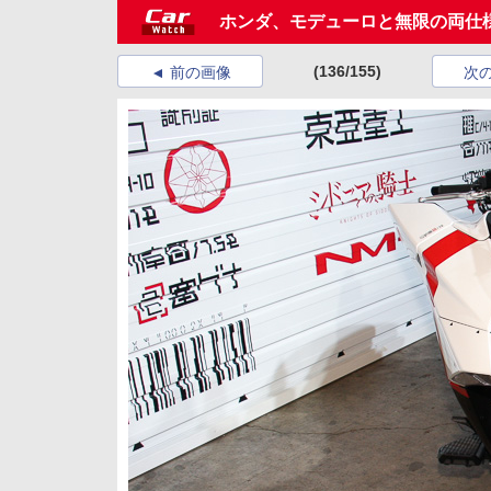
ホンダ、モデューロと無限の両仕
(136/155)
前の画像
次