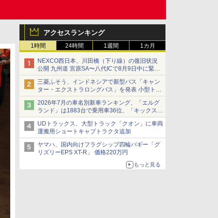
アクセスランキング
1時間
24時間
1週間
1カ月
NEXCO西日本、川田橋（下り線）の復旧状況
公開 九州道 宮原SA〜八代ICで8月9日中に緊急
車両を通行可能に
三菱ふそう、インドネシアで新型バス「キャン
ター・エクストラロングバス」を発表 小型トラ
ックベースの観光・旅客輸送向けバス
2026年7月の車名別新車ランキング、「エルグ
ランド」は1883台で乗用車36位、「キックス」
は2591台で27位に
UDトラックス、大型トラック「クオン」に車両
運搬用ショートキャブトラクタ追加
ヤマハ、国内向けフラグシップ四輪バギー「グ
リズリーEPS XT-R」 価格220万円
もっと見る