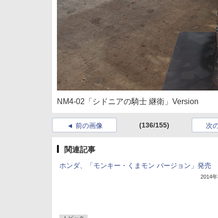
NM4-02「シドニアの騎士 継衛」Version
(136/155)
前の画像
次
関連記事
ホンダ、「モンキー・くまモン バージョン」発売
2014