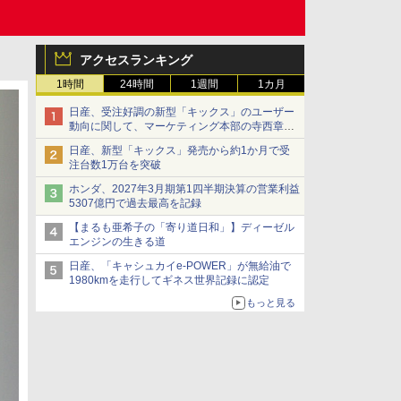
アクセスランキング
1時間
24時間
1週間
1カ月
日産、受注好調の新型「キックス」のユーザー
動向に関して、マーケティング本部の寺西章氏
が解説
日産、新型「キックス」発売から約1か月で受
注台数1万台を突破
ホンダ、2027年3月期第1四半期決算の営業利益
5307億円で過去最高を記録
【まるも亜希子の「寄り道日和」】ディーゼル
エンジンの生きる道
日産、「キャシュカイe-POWER」が無給油で
1980kmを走行してギネス世界記録に認定
もっと見る