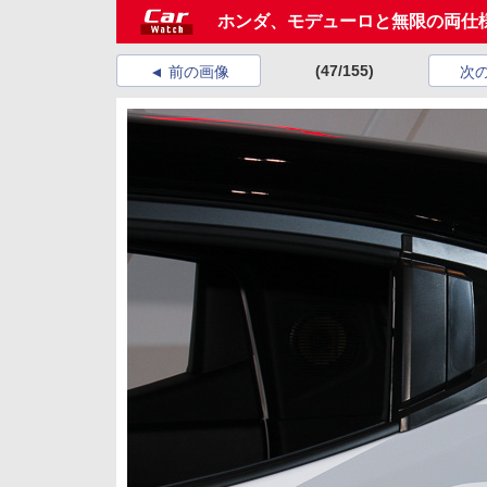
ホンダ、モデューロと無限の両仕
(47/155)
前の画像
次