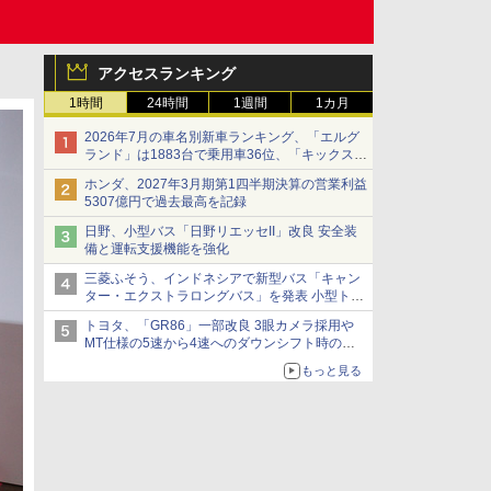
アクセスランキング
1時間
24時間
1週間
1カ月
2026年7月の車名別新車ランキング、「エルグ
ランド」は1883台で乗用車36位、「キックス」
は2591台で27位に
ホンダ、2027年3月期第1四半期決算の営業利益
5307億円で過去最高を記録
日野、小型バス「日野リエッセII」改良 安全装
備と運転支援機能を強化
三菱ふそう、インドネシアで新型バス「キャン
ター・エクストラロングバス」を発表 小型トラ
ックベースの観光・旅客輸送向けバス
トヨタ、「GR86」一部改良 3眼カメラ採用や
MT仕様の5速から4速へのダウンシフト時の操
作性向上など
もっと見る