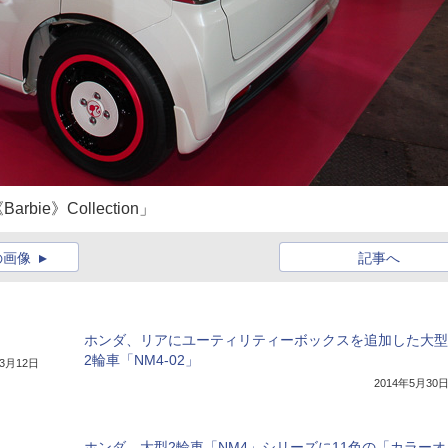
Barbie》Collection」
の画像
記事へ
ホンダ、リアにユーティリティーボックスを追加した大型
2輪車「NM4-02」
年3月12日
2014年5月30
ホンダ、大型2輪車「NM4」シリーズに11色の「カラーオ